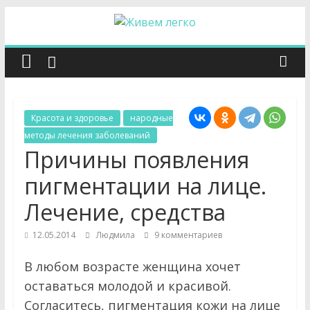
Перейти
к
Ж
содержимому
и
в
Красота и здоровье
народные
методы лечения заболеваний
е
Причины появления
пигментации на лице.
м
Лечение, средства
л
12.05.2014
Людмила
9 комментариев
е
В любом возрасте женщина хочет
оставаться молодой и красивой.
Согласитесь, пигментация кожи на лице