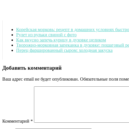
Корейская морковь: рецепт в домашних условиях быстр
Рулет из рульки свиной с фото
Как вкусно запечь курицу в духовке целиком
Творожно-морковная запеканка в духовке: пошаговый р
Перец фаршированный сыром: холодная закуска
Добавить комментарий
Ваш адрес email не будет опубликован.
Обязательные поля пом
Комментарий
*