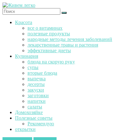
Перейти
к
содержимому
Ж
Красота
и
все о витаминах
в
полезные продукты
е
народные методы лечения заболеваний
м
лекарственные травы и растения
эффективные диеты
л
Кулинария
е
блюда на скорую руку
г
супы
к
вторые блюда
о
выпечка
десерты
закуски
заготовки
напитки
салаты
Домохозяйке
Полезные советы
Рекомендую
открытки
вторые блюда
Кулинария