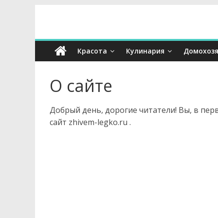
Перейти
к
Ж
содержимому
Красота
Кулинария
Домохозя
и
О сайте
в
е
Добрый день, дорогие читатели! Вы, в пер
сайт zhivem-legko.ru .
м
л
е