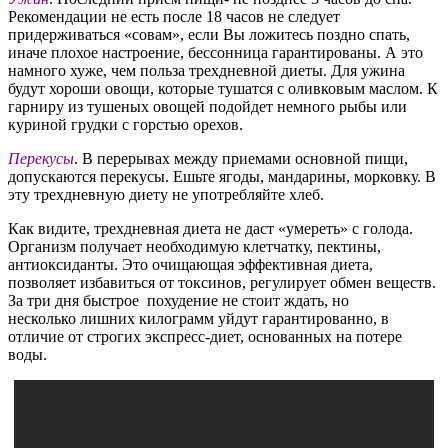
Рекомендации не есть после 18 часов не следует
придерживаться «совам», если Вы ложитесь поздно спать,
иначе плохое настроение, бессонница гарантированы. А это
намного хуже, чем польза трехдневной диеты. Для ужина
будут хороши овощи, которые тушатся с оливковым маслом. К
гарниру из тушеных овощей подойдет немного рыбы или
куриной грудки с горстью орехов.
Перекусы
. В перерывах между приемами основной пищи,
допускаются перекусы. Ешьте ягоды, мандарины, морковку. В
эту трехдневную диету не употребляйте хлеб.
Как видите, трехдневная диета не даст «умереть» с голода.
Организм получает необходимую клетчатку, пектины,
антиоксиданты. Это очищающая эффективная диета,
позволяет избавиться от токсинов, регулирует обмен веществ.
За три дня быстрое похудение не стоит ждать, но
несколько лишних килограмм уйдут гарантированно, в
отличие от строгих экспресс-диет, основанных на потере
воды.