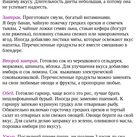
Вашему вкусу. Длительность диеты небольшая, а потому она
не успевает надоесть.
Завтрак
. Приготовьте смузи, богатый витаминами.
Я беру банан, чайную ложечку грецких орехов и семечек
тыквы, 2 чайные ложки семян льна, стакан кефира (йогурт
или ряженка), половину стакана свежих или замороженных
ягод. Иногда добавляю листики мяты, которые освежают вкус
напитка. Перечисленные продукты все вместе смешиваю в
блендере.
Второй завтрак
. Готовлю сок из черешкового сельдерея,
морковки, шпината, яблока. Для улучшения вкуса добавляю
имбирь и сок лимона. Сок выжимаю электрической
соковыжималкой. Перечисленные продукты можно заменять
на свои любимые овощи и фрукты, а пропорции любые.
Обед
. Готовлю гарнир, чаще всего это рис, лучше брать
нешлифованный бурый. Иногда рис заменяю пшенкой. К
гарниру запекаю куриную грудку или отвариваю рыбу.
Обязательно включаю горсточку грецких орехов и тертый
салат из отварных или свежих овощей. Овощи берите на свой
вкус. Для салата делаю заправку из зелени, оливкового масла,
порошка имбиря (по вкусу).
Ужин
. Последний прием пищи- не позднее 3 часов до сна.