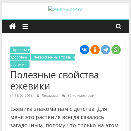
Перейти
к
Ж
содержимому
и
в
Красота и
здоровье
лекарственные травы и
е
растения
Полезные свойства
м
ежевики
л
18.05.2013
Людмила
32 комментария
Ежевика знакома нам с детства. Для
е
меня это растение всегда казалось
загадочным, потому что только на этом