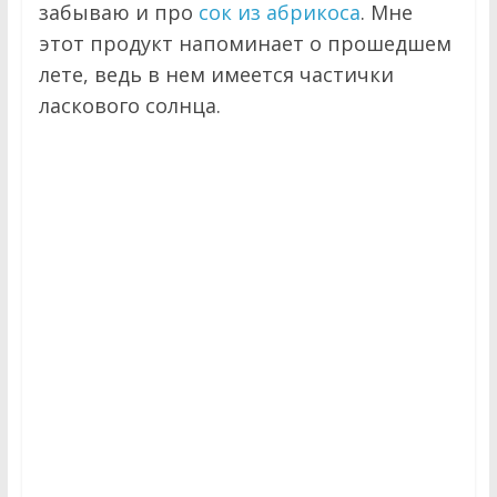
г
забываю и про
сок из абрикоса
. Мне
этот продукт напоминает о прошедшем
к
лете, ведь в нем имеется частички
ласкового солнца.
о