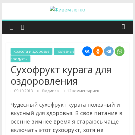
Перейти
к
Ж
содержимому
и
в
Красота и здоровье
полезные
продукты
е
Сухофрукт курага для
оздоровления
м
09.10.2013
Людмила
12 комментариев
л
Чудесный сухофрукт курага полезный и
вкусный для здоровья. В свое питание в
е
осенне-зимнее время я стараюсь чаще
включать этот сухофрукт, хотя не