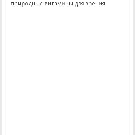
г
природные витамины для зрения.
к
о