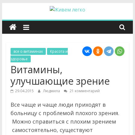
Перейти
к
Ж
содержимому
и
в
все о витаминах
Красота и
здоровье
е
Витамины,
улучшающие зрение
м
29.04.2015
Людмила
21 комментарий
л
Все чаще и чаще люди приходят в
больницу с проблемой плохого зрения.
е
Можно справиться с плохим зрением
самостоятельно, существуют