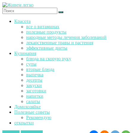
Перейти
к
содержимому
Ж
Красота
и
все о витаминах
в
полезные продукты
е
народные методы лечения заболеваний
м
лекарственные травы и растения
эффективные диеты
л
Кулинария
е
блюда на скорую руку
г
супы
к
вторые блюда
о
выпечка
десерты
закуски
заготовки
напитки
салаты
Домохозяйке
Полезные советы
Рекомендую
открытки
выпечка
Кулинария