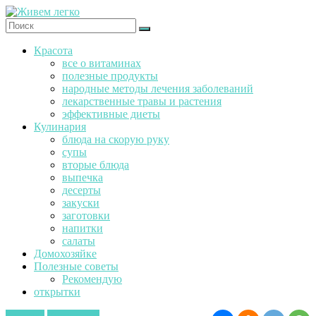
Перейти
к
содержимому
Ж
Красота
и
все о витаминах
в
полезные продукты
е
народные методы лечения заболеваний
м
лекарственные травы и растения
эффективные диеты
л
Кулинария
е
блюда на скорую руку
г
супы
к
вторые блюда
о
выпечка
десерты
закуски
заготовки
напитки
салаты
Домохозяйке
Полезные советы
Рекомендую
открытки
десерты
Кулинария