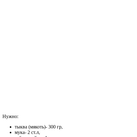
Нужно:
тыква (мякоть)- 300 гр,
мука- 2 ст.л,