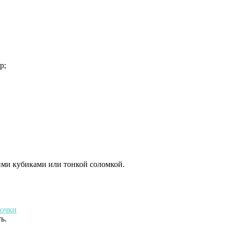
р;
лкими кубиками или тонкой соломкой.
ь.