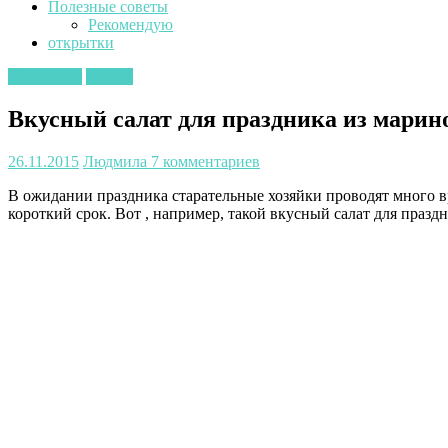
Полезные советы
Рекомендую
открытки
Кулинария
салаты
Вкусный салат для праздника из марин
26.11.2015
Людмила
7 комментариев
В ожидании праздника старательные хозяйки проводят много вр
короткий срок. Вот , например, такой вкусный салат для праз