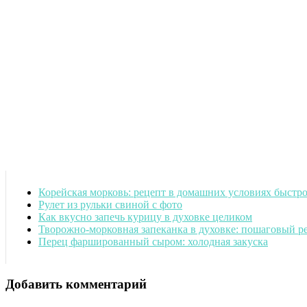
Корейская морковь: рецепт в домашних условиях быстр
Рулет из рульки свиной с фото
Как вкусно запечь курицу в духовке целиком
Творожно-морковная запеканка в духовке: пошаговый р
Перец фаршированный сыром: холодная закуска
Добавить комментарий