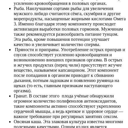
усилению кровообращения в половых органах.
Рыба. Наилучшими сортами рыбы для увеличения
мужского либидо считаются сёмга, скумбрия и другие
морепродукты, насыщенные жирными кислотами Омега
3. Именно благодаря этому компоненту происходит
активизация выработки половых гормонов. Мужчинам
также рекомендуется разнообразить питание тунцом.
Эта рыба, кроме повышения потенции улучшает
качество и увеличивает количество спермы.
Пряности и приправы. Употребление острых приправ и
соусов способствует усилению кровообращения и
возникновению внешних признаков оргазма. В острых
и жгучих продуктах (перец чили) присутствует жгучее
вещество, называемое капсаицином. Этот компонент
после попадания в организм приводит к сбиванию
дыхания, потным ладошкам и появлению румянца на
щеках (то есть, главным признакам наступающего
оргазма).
Гранат. В составе этого плода учёные обнаружили
огромное количество полифенолов антиоксидантов,
такие компоненты активно способствуют укреплению
сердечной мышцы, а ведь крепкое и здоровое сердце —
важное требование при регулярных занятиях сексом.
Овсяная каша. Эта злаковая культура известна многими
полезными качествами. Одним из них является