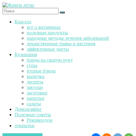
Перейти
к
содержимому
Ж
Красота
и
все о витаминах
в
полезные продукты
е
народные методы лечения заболеваний
м
лекарственные травы и растения
эффективные диеты
л
Кулинария
е
блюда на скорую руку
г
супы
к
вторые блюда
о
выпечка
десерты
закуски
заготовки
напитки
салаты
Домохозяйке
Полезные советы
Рекомендую
открытки
Красота и здоровье