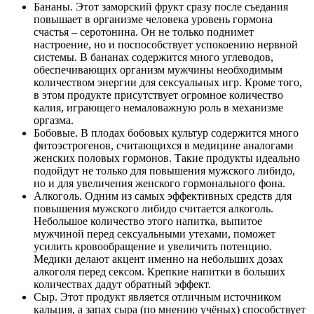
Бананы. Этот заморский фрукт сразу после съедания
повышает в организме человека уровень гормона
счастья – серотонина. Он не только поднимет
настроение, но и поспособствует успокоению нервной
системы. В бананах содержится много углеводов,
обеспечивающих организм мужчины необходимым
количеством энергии для сексуальных игр. Кроме того,
в этом продукте присутствует огромное количество
калия, играющего немаловажную роль в механизме
оргазма.
Бобовые. В плодах бобовых культур содержится много
фитоэстрогенов, считающихся в медицине аналогами
женских половых гормонов. Такие продукты идеально
подойдут не только для повышения мужского либидо,
но и для увеличения женского гормонального фона.
Алкоголь. Одним из самых эффективных средств для
повышения мужского либидо считается алкоголь.
Небольшое количество этого напитка, выпитое
мужчиной перед сексуальными утехами, поможет
усилить кровообращение и увеличить потенцию.
Медики делают акцент именно на небольших дозах
алкоголя перед сексом. Крепкие напитки в больших
количествах дадут обратный эффект.
Сыр. Этот продукт является отличным источником
кальция, а запах сыра (по мнению учёных) способствует