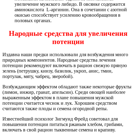
увеличение мужского либидо. В овсянке содержится
аминокислота L-аргинин. Она в сочетании с азотной
окисью способствует усилению кровообращения в
половых органах.
Народные средства для увеличения
потенции
Издавна наши предки использовали для возбуждения много
природных компонентов. Народные средства лечения
потенции рекомендуют включать в рацион свежую пряную
зелень (петрушку, кинзу, базилик, укроп, анис, тмин,
портулак, мяту, чабрец, зверобой).
Возбуждающим эффектом обладают также некоторые фрукты
(лимон, инжир, гранат, апельсин). Среди овощей наиболее
выраженным эффектом в плане повышения мужской
потенции считается чеснок и лук. Хорошим средством
считаются также плоды и семена огородной репы.
Известнейший психолог Зигмунд Фрейд советовал для
повышения потенции питаться ржаным хлебом, грибами,
включать в свой рацион тыквенные семена и крапиву.