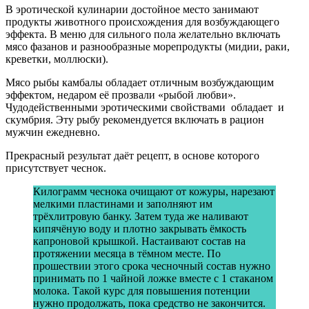
В эротической кулинарии достойное место занимают
продукты животного происхождения для возбуждающего
эффекта. В меню для сильного пола желательно включать
мясо фазанов и разнообразные морепродукты (мидии, раки,
креветки, моллюски).
Мясо рыбы камбалы обладает отличным возбуждающим
эффектом, недаром её прозвали «рыбой любви».
Чудодейственными эротическими свойствами обладает и
скумбрия. Эту рыбу рекомендуется включать в рацион
мужчин ежедневно.
Прекрасный результат даёт рецепт, в основе которого
присутствует чеснок.
Килограмм чеснока очищают от кожуры, нарезают
мелкими пластинами и заполняют им
трёхлитровую банку. Затем туда же наливают
кипячёную воду и плотно закрывать ёмкость
капроновой крышкой. Настаивают состав на
протяжении месяца в тёмном месте. По
прошествии этого срока чесночный состав нужно
принимать по 1 чайной ложке вместе с 1 стаканом
молока. Такой курс для повышения потенции
нужно продолжать, пока средство не закончится.